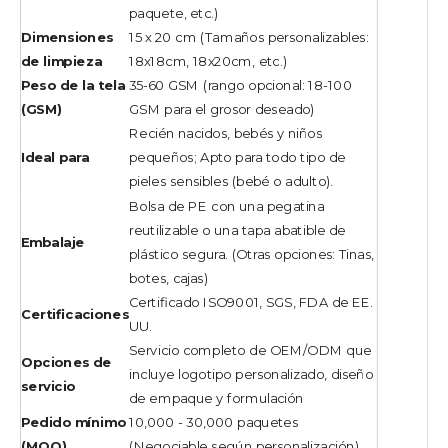
paquete, etc.)
Dimensiones
15 x 20 cm (Tamaños personalizables:
de limpieza
18x18cm, 18x20cm, etc.)
Peso de la tela
35-60 GSM (rango opcional: 18-100
(GSM)
GSM para el grosor deseado)
Recién nacidos, bebés y niños
Ideal para
pequeños; Apto para todo tipo de
pieles sensibles (bebé o adulto).
Bolsa de PE con una pegatina
reutilizable o una tapa abatible de
Embalaje
plástico segura. (Otras opciones: Tinas,
botes, cajas)
Certificado ISO9001, SGS, FDA de EE.
Certificaciones
UU.
Servicio completo de OEM/ODM que
Opciones de
incluye logotipo personalizado, diseño
servicio
de empaque y formulación
Pedido mínimo
10,000 - 30,000 paquetes
(MOQ)
(Negociable según personalización)