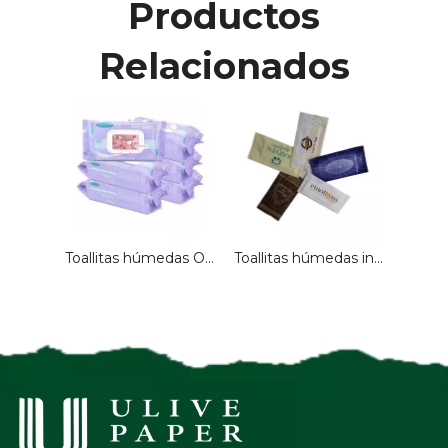
Productos
Relacionados
Toallitas húmedas OEM personalizadas para bebés, 80 Uds., cuidado de la piel, toallitas húmedas con tapa para la boca de la mano
Toallitas húmedas individuales de limpieza para manos y boca individuales de tejido húmedo de diseño personalizado para bebés