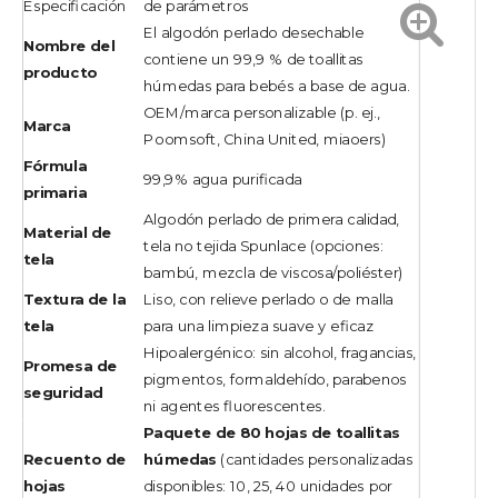
Especificación
de parámetros
El algodón perlado desechable
Nombre del
contiene un 99,9 % de toallitas
producto
húmedas para bebés a base de agua.
OEM/marca personalizable (p. ej.,
Marca
Poomsoft, China United, miaoers)
Fórmula
99,9% agua purificada
primaria
Algodón perlado de primera calidad,
Material de
tela no tejida Spunlace (opciones:
tela
bambú, mezcla de viscosa/poliéster)
Textura de la
Liso, con relieve perlado o de malla
tela
para una limpieza suave y eficaz
Hipoalergénico: sin alcohol, fragancias,
Promesa de
pigmentos, formaldehído, parabenos
seguridad
ni agentes fluorescentes.
Paquete de 80 hojas de toallitas
Recuento de
húmedas
(cantidades personalizadas
hojas
disponibles: 10, 25, 40 unidades por