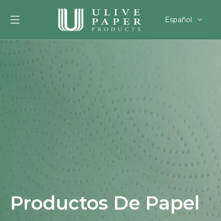
Español
English
العربية
Français
Pусский
Português
Deutsch
한국어
Filipino
românesc
svenska
Productos De Papel