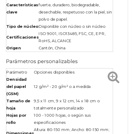
Características
fuerte, duradero, biodegradable,
clave
desechable, respetuoso con la piel, sin
polvo de papel.
Tipo de núcleo
Disponible con núcleo o sin núcleo
ISO 9001, ISO13485, FSC, CE, EPR,
Certificaciones
RoHS, ALCANCE
Origen
Cantón, China
Parámetros personalizables
Parámetro
Opciones disponibles
Densidad
del papel
12 g/m² - 20 g/m² o a medida
(GSM)
Tamaño de
9,5 x 11 cm, 9 x 12 cm, 14 x 18 cm o
hoja
totalmente personalizado
Hojas por
100 - 1000 hojas, o según sus
rollo
especificaciones
Altura: 80-150 mm; Ancho: 80-150 mm;
Dimensiones