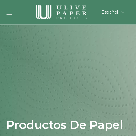
Español
English
العربية
Français
Pусский
Português
Deutsch
한국어
Filipino
românesc
svenska
Productos De Papel